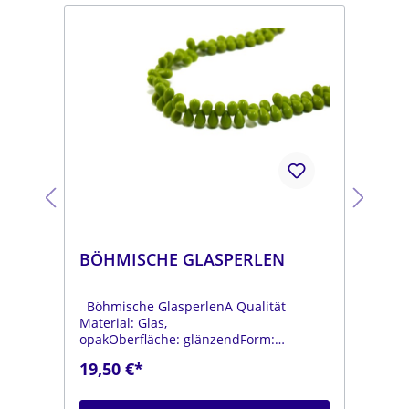
BÖHMISCHE GLASPERLEN
BÖ
Böhmische GlasperlenA Qualität
Böh
Material: Glas,
Mat
opakOberfläche: glänzendForm:
opa
tropfenFarbe:
tro
19,50 €*
19
.
moosgrünDurchmesser: ca. 6 mmLänge:
dun
ca. 9 mmStrang: Länge ca. 25 cm
mmL