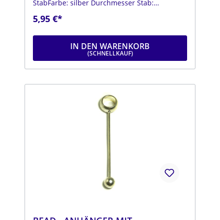
StabFarbe: silber Durchmesser Stab:
1,7mmLänge Stab: ca. 30mmDurchmesser
5,95 €*
Kugel: ca. 7,5mmLänge: ca.
50mmLochdurchmesser: ca.9mm
IN DEN WARENKORB