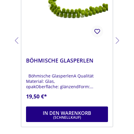
BÖHMISCHE GLASPERLEN
BÖ
Böhmische GlasperlenA Qualität
Böh
Material: Glas,
Mat
opakOberfläche: glänzendForm:
opa
tropfenFarbe:
tro
19,50 €*
19
.
moosgrünDurchmesser: ca. 6 mmLänge:
dun
ca. 9 mmStrang: Länge ca. 25 cm
mmL
IN DEN WARENKORB