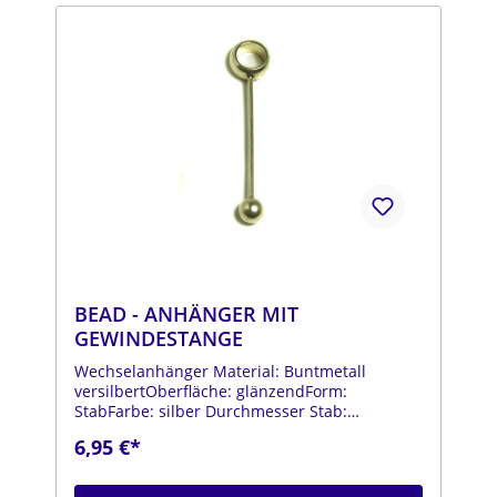
BEAD - ANHÄNGER MIT
GEWINDESTANGE
Wechselanhänger Material: Buntmetall
versilbertOberfläche: glänzendForm:
StabFarbe: silber Durchmesser Stab:
1,7mmLänge Stab: ca. 40mmDurchmesser
6,95 €*
Kugel: ca. 7,5mmLänge: ca.
60mmLochdurchmesser: ca.9mm