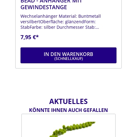
BEAD - ANHÄNGER MIT
GEWINDESTANGE
Wechselanhänger Material: Buntmetall
versilbertOberfläche: glänzendForm:
StabFarbe: silber Durchmesser Stab:
1,7mmLänge Stab: ca. 50mmDurchmesser
7,95 €*
Kugel: ca. 7,5mmLänge: ca.
70mmLochdurchmesser: ca.9mm
IN DEN WARENKORB
AKTUELLES
KÖNNTE IHNEN AUCH GEFALLEN