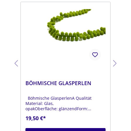
BÖHMISCHE GLASPERLEN
BÖ
Böhmische GlasperlenA Qualität
Böh
Material: Glas,
Mat
opakOberfläche: glänzendForm:
opa
tropfenFarbe:
tro
19,50 €*
19
.
moosgrünDurchmesser: ca. 6 mmLänge:
dun
ca. 9 mmStrang: Länge ca. 25 cm
mmL