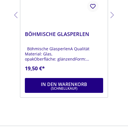
BÖHMISCHE GLASPERLEN
BÖ
Böhmische GlasperlenA Qualität
Böh
Material: Glas,
Mat
opakOberfläche: glänzendForm:
opa
tropfenFarbe:
tro
19,50 €*
19
.
moosgrünDurchmesser: ca. 6 mmLänge:
dun
ca. 9 mmStrang: Länge ca. 25 cm
mmL
IN DEN WARENKORB