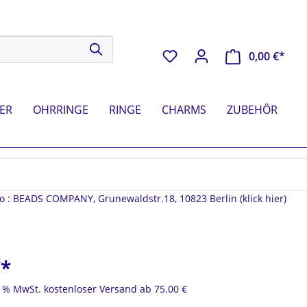
0,00 €*
ER
OHRRINGE
RINGE
CHARMS
ZUBEHÖR
fo : BEADS COMPANY, Grunewaldstr.18, 10823 Berlin (klick hier)
METALL PERLEN
MESSING PERLEN
1000 g
ANHÄNGER
ALTE PERLEN
RESIN | HORN
OHRRINGE (ZUBEHÖR)
€*
SETS
OHRRINGBÜGEL
19 % MwSt. kostenloser Versand ab 75.00 €
OHRSTECKER