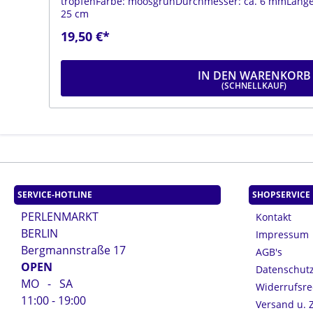
ge:
tropfenFarbe: moosgrünDurchmesser: ca. 6 mmLänge:
25 cm
19,50 €*
IN DEN WARENKORB
SERVICE-HOTLINE
SHOPSERVICE
PERLENMARKT
Kontakt
BERLIN
Impressum
Bergmannstraße 17
AGB's
OPEN
Datenschut
MO - SA
Widerrufsre
11:00 - 19:00
Versand u. 