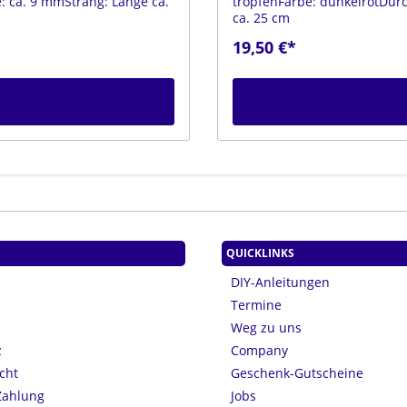
 ca. 9 mmStrang: Länge ca.
tropfenFarbe: dunkelrotDur
ca. 25 cm
19,50 €*
QUICKLINKS
DIY-Anleitungen
Termine
Weg zu uns
z
Company
cht
Geschenk-Gutscheine
Zahlung
Jobs