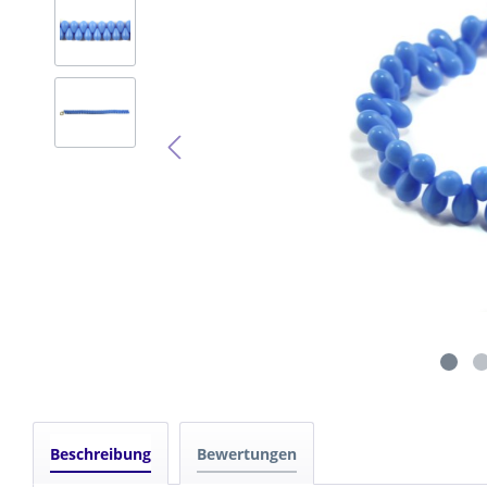
WÜR
WEL
LINS
TRO
WERKZEUG & AUFSTELLER
BEADS
RESIN | HORN PERLEN
ZANGEN
MESSI
SILB
DISPLAY
VER
PERLENBRETTER
MES
MES
Beschreibung
Bewertungen