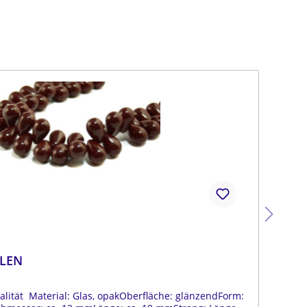
LEN
BÖ
ität Material: Glas, opakOberfläche: glänzendForm:
Böh