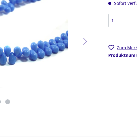
FEL
GEFLOCHTENE BÄNDE
Sofort verf
LEN
BAUMWOLLBÄNDER
EN
KAUTSCHUKBÄNDER
PFEN
 ANHÄNGER
SETS
NG PERLEN
ER
FÜR OHRRINGE
Zum Merk
GOLDET
FÜR PERLENKETTEN
Produktnum
SING
FÜR CHARMS
SING VERGOLDET