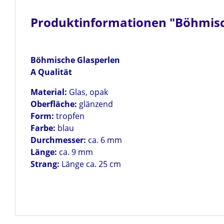
Produktinformationen "Böhmisc
Böhmische Glasperlen
A Qualität
Material:
Glas, opak
Oberfläche:
glänzend
Form:
tropfen
Farbe:
blau
Durchmesser:
ca. 6 mm
Länge:
ca. 9 mm
Strang:
Länge ca. 25 cm