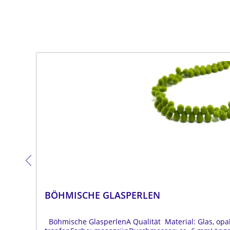
BÖHMISCHE GLASPERLEN
Böhmische GlasperlenA Qualität Material: Glas, opa