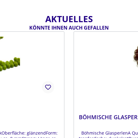
AKTUELLES
KÖNNTE IHNEN AUCH GEFALLEN
BÖHMISCHE GLASPER
kOberfläche: glänzendForm:
Böhmische GlasperlenA Qual