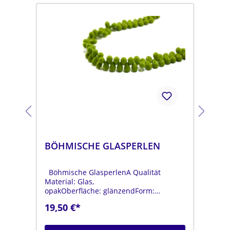
BÖHMISCHE GLASPERLEN
BÖ
Böhmische GlasperlenA Qualität
Böh
Material: Glas,
Mat
opakOberfläche: glänzendForm:
opa
tropfenFarbe:
tro
19,50 €*
19
.
moosgrünDurchmesser: ca. 6 mmLänge:
dun
ca. 9 mmStrang: Länge ca. 25 cm
mmL